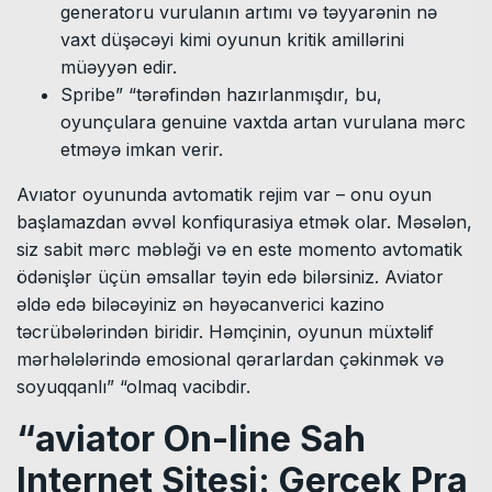
generatoru vurulanın artımı və təyyarənin nə
vaxt düşəcəyi kimi oyunun kritik amillərini
müəyyən edir.
Spribe” “tərəfindən hazırlanmışdır, bu,
oyunçulara genuine vaxtda artan vurulana mərc
etməyə imkan verir.
Avıator oyununda avtomatik rejim var – onu oyun
başlamazdan əvvəl konfiqurasiya etmək olar. Məsələn,
siz sabit mərc məbləği və en este momento avtomatik
ödənişlər üçün əmsallar təyin edə bilərsiniz. Aviator
əldə edə biləcəyiniz ən həyəcanverici kazino
təcrübələrindən biridir. Həmçinin, oyunun müxtəlif
mərhələlərində emosional qərarlardan çəkinmək və
soyuqqanlı” “olmaq vacibdir.
“aviator On-line Sah
Internet Sitesi: Gerçek Pra