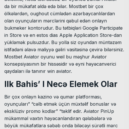
da bir mükafat əldə edə bilər. Mostbet bir çox
ölkələrdən, oughout cümlədən azərbaycanlılardan
olan oyunçuların mərclərini qəbul edən onlayn
bukmeker kontorudur. Bu tətbiqləri Google Participate
in Store və en estos dias Apple Application Store-dan
yükləmək pulsuzdur. Bu yolla siz oyundan müntəzəm
istifadəni əlavə maliyyə gəliri vasitəsinə çevirə bilərsiniz.
Mostbet Aviator oyunu weil bu məşhur Aviator
konsepsiyasının bir hissəsidir və eyni həyəcanverici
qaydaları ilə tanınır
win aviator
.
Ilk Bahis’ I Necə Elemek Olar
Bir çox onlayn kazino və qumar platforması,
oyunçuları” “cəlb etmək üçün müxtəlif bonuslar və
eksklüziv promo kodlar” “təklif edir. Aviator PinUp
mükəmməl vaxtın həyəcanlandıran qələbələrə və
böyük mükafatlara səbəb onda biləcəyi sürətli mərc