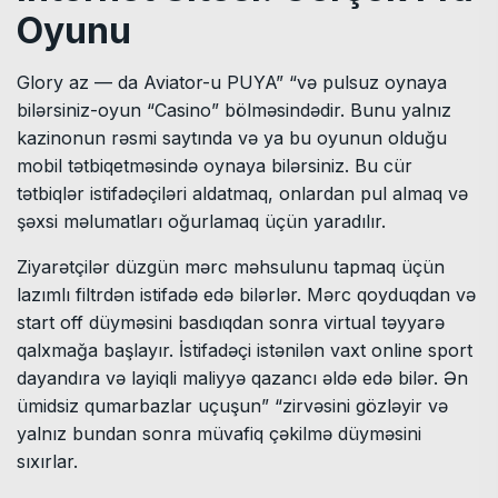
Oyunu
Glory az — da Aviator-u PUYA” “və pulsuz oynaya
bilərsiniz-oyun “Casino” bölməsindədir. Bunu yalnız
kazinonun rəsmi saytında və ya bu oyunun olduğu
mobil tətbiqetməsində oynaya bilərsiniz. Bu cür
tətbiqlər istifadəçiləri aldatmaq, onlardan pul almaq və
şəxsi məlumatları oğurlamaq üçün yaradılır.
Ziyarətçilər düzgün mərc məhsulunu tapmaq üçün
lazımlı filtrdən istifadə edə bilərlər. Mərc qoyduqdan və
start off düyməsini basdıqdan sonra virtual təyyarə
qalxmağa başlayır. İstifadəçi istənilən vaxt online sport
dayandıra və layiqli maliyyə qazancı əldə edə bilər. Ən
ümidsiz qumarbazlar uçuşun” “zirvəsini gözləyir və
yalnız bundan sonra müvafiq çəkilmə düyməsini
sıxırlar.