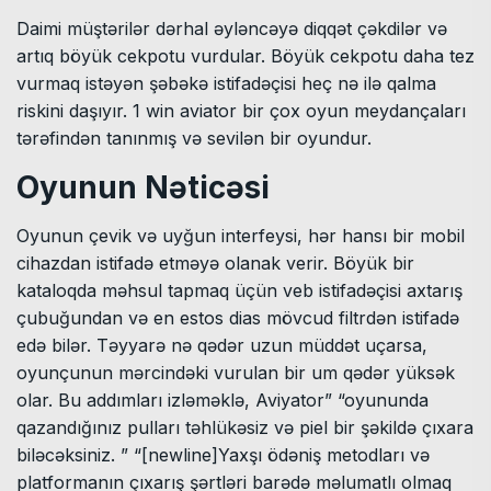
Daimi müştərilər dərhal əyləncəyə diqqət çəkdilər və
artıq böyük cekpotu vurdular. Böyük cekpotu daha tez
vurmaq istəyən şəbəkə istifadəçisi heç nə ilə qalma
riskini daşıyır. 1 win aviator bir çox oyun meydançaları
tərəfindən tanınmış və sevilən bir oyundur.
Oyunun Nəticəsi
Oyunun çevik və uyğun interfeysi, hər hansı bir mobil
cihazdan istifadə etməyə olanak verir. Böyük bir
kataloqda məhsul tapmaq üçün veb istifadəçisi axtarış
çubuğundan və en estos dias mövcud filtrdən istifadə
edə bilər. Təyyarə nə qədər uzun müddət uçarsa,
oyunçunun mərcindəki vurulan bir um qədər yüksək
olar. Bu addımları izləməklə, Aviyator” “oyununda
qazandığınız pulları təhlükəsiz və piel bir şəkildə çıxara
biləcəksiniz. ” “[newline]Yaxşı ödəniş metodları və
platformanın çıxarış şərtləri barədə məlumatlı olmaq