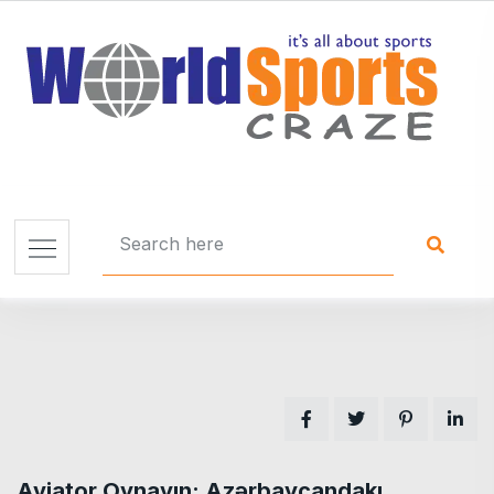
Aviator Oynayın: Azərbaycandakı