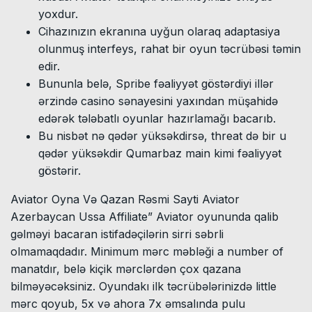
yoxdur.
Cihazınızın ekranına uyğun olaraq adaptasiya
olunmuş interfeys, rahat bir oyun təcrübəsi təmin
edir.
Bununla belə, Spribe fəaliyyət göstərdiyi illər
ərzində casino sənayesini yaxından müşahidə
edərək tələbatlı oyunlar hazırlamağı bacarıb.
Bu nisbət nə qədər yüksəkdirsə, threat də bir u
qədər yüksəkdir Qumarbaz main kimi fəaliyyət
göstərir.
Aviator Oyna Və Qazan Rəsmi Sayti Aviator
Azerbaycan Ussa Affiliate” Aviator oyununda qalib
gəlməyi bacaran istifadəçilərin sirri səbrli
olmamaqdadır. Minimum mərc məbləği a number of
manatdır, belə kiçik mərclərdən çox qazana
bilməyəcəksiniz. Oyundakı ilk təcrübələrinizdə little
mərc qoyub, 5x və ahora 7x əmsalında pulu