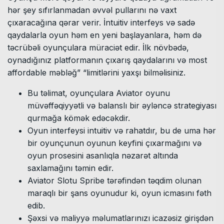
hər şey sıfırlanmadan əvvəl pullarını nə vaxt
çıxaracağına qərar verir. İntuitiv interfeys və sadə
qaydalarla oyun həm en yeni başlayanlara, həm də
təcrübəli oyunçulara müraciət edir. İlk növbədə,
oynadığınız platformanın çıxarış qaydalarını və most
affordable məbləğ” “limitlərini yaxşı bilməlisiniz.
Bu təlimat, oyunçulara Aviator oyunu
müvəffəqiyyətli və balanslı bir əyləncə strategiyası
qurmağa kömək edəcəkdir.
Oyun interfeysi intuitiv və rahatdır, bu de uma hər
bir oyunçunun oyunun keyfini çıxarmağını və
oyun prosesini asanlıqla nəzarət altında
saxlamağını təmin edir.
Aviator Slotu Spribe tərəfindən təqdim olunan
maraqlı bir şans oyunudur ki, oyun icmasını fəth
edib.
Şəxsi və maliyyə məlumatlarınızı icazəsiz girişdən