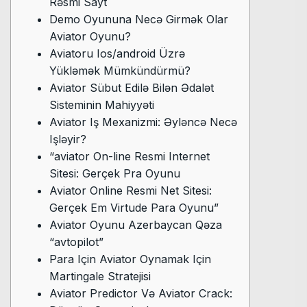
Rəsmi Sayt
Demo Oyununa Necə Girmək Olar
Aviator Oyunu?
Aviatoru Ios/android Üzrə
Yükləmək Mümkündürmü?
Aviator Sübut Edilə Bilən Ədalət
Sisteminin Mahiyyəti
Aviator Iş Mexanizmi: Əyləncə Necə
Işləyir?
“aviator On-line Resmi Internet
Sitesi: Gerçek Pra Oyunu
Aviator Online Resmi Net Sitesi:
Gerçek Em Virtude Para Oyunu”
Aviator Oyunu Azerbaycan Qəza
“avtopilot”
Para Için Aviator Oynamak Için
Martingale Stratejisi
Aviator Predictor Və Aviator Crack: