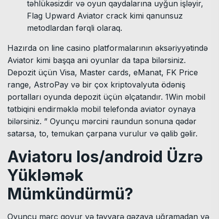
təhlükəsizdir və oyun qaydalarına uyğun işləyir,
Flag Upward Aviator crack kimi qanunsuz
metodlardan fərqli olaraq.
Hazırda on line casino platformalarının əksəriyyətində
Aviator kimi başqa ani oyunlar da tapa bilərsiniz.
Depozit üçün Visa, Master cards, eManat, FK Price
range, AstroPay və bir çox kriptovalyuta ödəniş
portalları oyunda depozit üçün əlçatandır. 1Win mobil
tətbiqini endirməklə mobil telefonda aviator oynaya
bilərsiniz. ” Oyunçu mərcini raundun sonuna qədər
satarsa, to, temukan çarpana vurulur və qalib gəlir.
Aviatoru Ios/android Üzrə
Yükləmək
Mümkündürmü?
Oyunçu mərc qoyur və təyyarə qəzaya uğramadan və