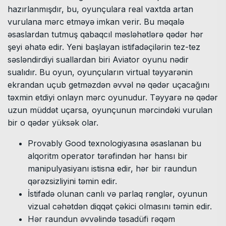
hazırlanmışdır, bu, oyunçulara real vaxtda artan
vurulana mərc etməyə imkan verir. Bu məqalə
əsaslardan tutmuş qabaqcıl məsləhətlərə qədər hər
şeyi əhatə edir. Yeni başlayan istifadəçilərin tez-tez
səsləndirdiyi suallardan biri Aviator oyunu nədir
sualıdır. Bu oyun, oyunçuların virtual təyyarənin
ekrandan uçub getməzdən əvvəl nə qədər uçacağını
təxmin etdiyi onlayn mərc oyunudur. Təyyarə nə qədər
uzun müddət uçarsa, oyunçunun mərcindəki vurulan
bir o qədər yüksək olar.
Provably Good texnologiyasına əsaslanan bu
alqoritm operator tərəfindən hər hansı bir
manipulyasiyanı istisna edir, hər bir raundun
qərəzsizliyini təmin edir.
İstifadə olunan canlı və parlaq rənglər, oyunun
vizual cəhətdən diqqət çəkici olmasını təmin edir.
Hər raundun əvvəlində təsadüfi rəqəm