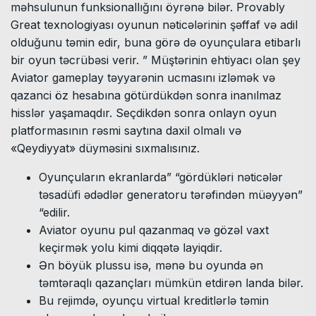
məhsulunun funksionallığını öyrənə bilər. Provably
Great texnologiyası oyunun nəticələrinin şəffaf və adil
olduğunu təmin edir, buna görə də oyunçulara etibarlı
bir oyun təcrübəsi verir. ” Müştərinin ehtiyacı olan şey
Aviator gameplay təyyarənin ucmasını izləmək və
qazanci öz hesabına götürdükdən sonra inanılmaz
hisslər yaşamaqdır. Seçdikdən sonra onlayn oyun
platformasının rəsmi saytına daxil olmalı və
«Qeydiyyat» düyməsini sıxmalısınız.
Oyunçuların ekranlarda” “gördükləri nəticələr
təsadüfi ədədlər generatoru tərəfindən müəyyən”
“edilir.
Aviator oyunu pul qazanmaq və gözəl vaxt
keçirmək yolu kimi diqqətə layiqdir.
Ən böyük plussu isə, mənə bu oyunda ən
təmtəraqlı qazançları mümkün etdirən landa bilər.
Bu rejimdə, oyunçu virtual kreditlərlə təmin