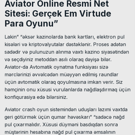
Aviator Online Resmi Net
Sitesi: Gerçek Em Virtude
Para Oyunu”
Lakin” “əksər kazinolarda bank kartları, elektron pul
kisələri və kriptovalyutalar dəstəklənir. Proses adətən
sadədir və pulunuzun alınma vaxtı kazino siyasətindən
və seçdiyiniz metoddan asılı olaraq dəyişə bilər.
Aviator-da Avtomatik oynatma funksiyası sizə
mərclərinizi əvvəlcədən müəyyən edilmiş raundlar
üçün avtomatik olaraq qoyulmasına imkan verir. Siz
həmçinin onu xüsusi vurulanlarda nağdlaşdırmaq üçün
konfiqurasiya edə bilərsiniz.
Aviator crash oyun sistemindən uduşları lazımi vaxtda
geri götürmək üçün qumar həvəskarı” “sadəcə nağd
pul çıxarmalıdır. Xüsusi düyməni basdıqdan sonra
müştərinin hesabına nağd pul çıxarma əmsalının