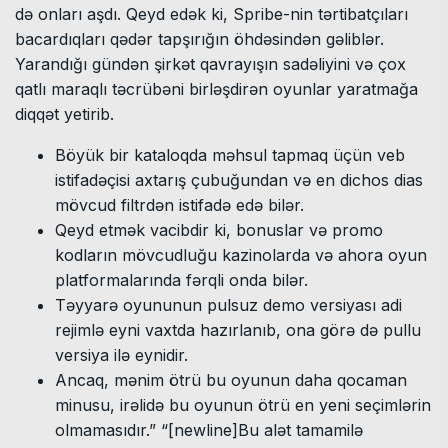
də onları aşdı. Qeyd edək ki, Spribe-nin tərtibatçıları
bacardıqları qədər tapşırığın öhdəsindən gəliblər.
Yarandığı gündən şirkət qavrayışın sadəliyini və çox
qatlı maraqlı təcrübəni birləşdirən oyunlar yaratmağa
diqqət yetirib.
Böyük bir kataloqda məhsul tapmaq üçün veb
istifadəçisi axtarış çubuğundan və en dichos dias
mövcud filtrdən istifadə edə bilər.
Qeyd etmək vacibdir ki, bonuslar və promo
kodların mövcudluğu kazinolarda və ahora oyun
platformalarında fərqli onda bilər.
Təyyarə oyununun pulsuz demo versiyası adi
rejimlə eyni vaxtda hazırlanıb, ona görə də pullu
versiya ilə eynidir.
Ancaq, mənim ötrü bu oyunun daha qocaman
minusu, irəlidə bu oyunun ötrü en yeni seçimlərin
olmamasıdır.” “[newline]Bu alət tamamilə