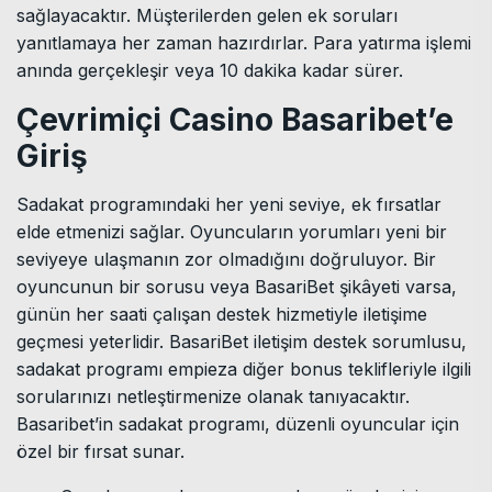
sağlayacaktır. Müşterilerden gelen ek soruları
yanıtlamaya her zaman hazırdırlar. Para yatırma işlemi
anında gerçekleşir veya 10 dakika kadar sürer.
Çevrimiçi Casino Basaribet’e
Giriş
Sadakat programındaki her yeni seviye, ek fırsatlar
elde etmenizi sağlar. Oyuncuların yorumları yeni bir
seviyeye ulaşmanın zor olmadığını doğruluyor. Bir
oyuncunun bir sorusu veya BasariBet şikâyeti varsa,
günün her saati çalışan destek hizmetiyle iletişime
geçmesi yeterlidir. BasariBet iletişim destek sorumlusu,
sadakat programı empieza diğer bonus teklifleriyle ilgili
sorularınızı netleştirmenize olanak tanıyacaktır.
Basaribet’in sadakat programı, düzenli oyuncular için
özel bir fırsat sunar.