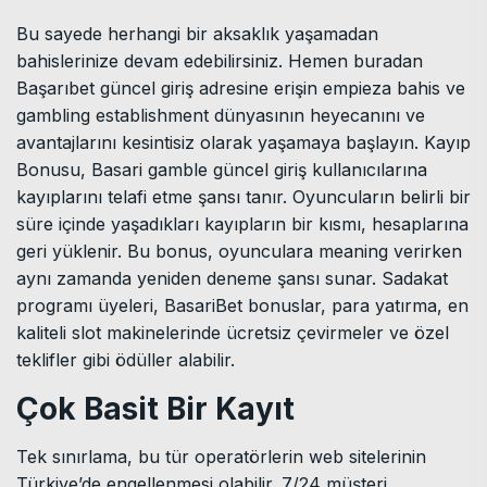
Bu sayede herhangi bir aksaklık yaşamadan
bahislerinize devam edebilirsiniz. Hemen buradan
Başarıbet güncel giriş adresine erişin empieza bahis ve
gambling establishment dünyasının heyecanını ve
avantajlarını kesintisiz olarak yaşamaya başlayın. Kayıp
Bonusu, Basari gamble güncel giriş kullanıcılarına
kayıplarını telafi etme şansı tanır. Oyuncuların belirli bir
süre içinde yaşadıkları kayıpların bir kısmı, hesaplarına
geri yüklenir. Bu bonus, oyunculara meaning verirken
aynı zamanda yeniden deneme şansı sunar. Sadakat
programı üyeleri, BasariBet bonuslar, para yatırma, en
kaliteli slot makinelerinde ücretsiz çevirmeler ve özel
teklifler gibi ödüller alabilir.
Çok Basit Bir Kayıt
Tek sınırlama, bu tür operatörlerin web sitelerinin
Türkiye’de engellenmesi olabilir. 7/24 müşteri