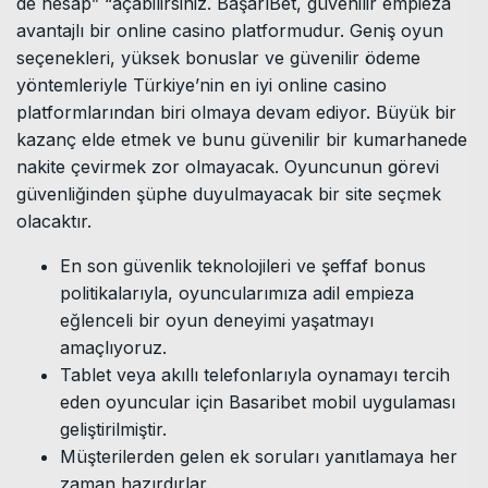
de hesap” “açabilirsiniz. BaşarıBet, güvenilir empieza
avantajlı bir online casino platformudur. Geniş oyun
seçenekleri, yüksek bonuslar ve güvenilir ödeme
yöntemleriyle Türkiye’nin en iyi online casino
platformlarından biri olmaya devam ediyor. Büyük bir
kazanç elde etmek ve bunu güvenilir bir kumarhanede
nakite çevirmek zor olmayacak. Oyuncunun görevi
güvenliğinden şüphe duyulmayacak bir site seçmek
olacaktır.
En son güvenlik teknolojileri ve şeffaf bonus
politikalarıyla, oyuncularımıza adil empieza
eğlenceli bir oyun deneyimi yaşatmayı
amaçlıyoruz.
Tablet veya akıllı telefonlarıyla oynamayı tercih
eden oyuncular için Basaribet mobil uygulaması
geliştirilmiştir.
Müşterilerden gelen ek soruları yanıtlamaya her
zaman hazırdırlar.