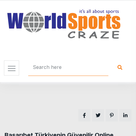
Başarıbet Türkiyenin Güvenilir Online