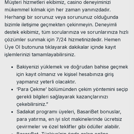
Müşteri hizmetleri ekibimiz, casino deneyiminizi
mükemmel kılmak için her zaman yanınızdadır.
Herhangi bir sorunuz veya sorununuz olduğunda
bizimle iletişime geçmekten çekinmeyin. Deneyimli
destek ekibimiz, tüm sorularınıza ve sorunlarınıza hızlı
çözümler sunmak için 7/24 hizmetinizdedir. Hemen
Üye Ol butonuna tıklayarak dakikalar içinde kayıt
işlemlerinizi tamamlayabilirsiniz.
Bakiyenizi yüklemek ve doğrudan bahise geçmek
için kayıt olmanız ve kişisel hesabınıza giriş
yapmanız yeterli olacaktır.
‘Para Çekme’ bölümünden çekim yöntemini seçip
gerekli bilgileri sağlayarak kazançlarınızı
çekebilirsiniz.”
Sadakat programı üyeleri, BasariBet bonuslar,
para yatırma, en iyi slot makinelerinde ücretsiz
çevirmeler ve özel teklifler gibi ödüller alabilir.