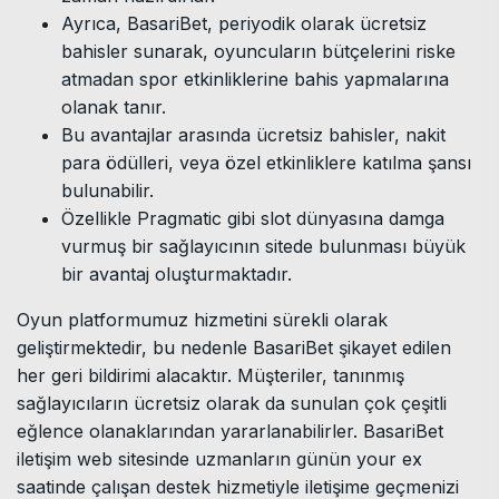
Ayrıca, BasariBet, periyodik olarak ücretsiz
bahisler sunarak, oyuncuların bütçelerini riske
atmadan spor etkinliklerine bahis yapmalarına
olanak tanır.
Bu avantajlar arasında ücretsiz bahisler, nakit
para ödülleri, veya özel etkinliklere katılma şansı
bulunabilir.
Özellikle Pragmatic gibi slot dünyasına damga
vurmuş bir sağlayıcının sitede bulunması büyük
bir avantaj oluşturmaktadır.
Oyun platformumuz hizmetini sürekli olarak
geliştirmektedir, bu nedenle BasariBet şikayet edilen
her geri bildirimi alacaktır. Müşteriler, tanınmış
sağlayıcıların ücretsiz olarak da sunulan çok çeşitli
eğlence olanaklarından yararlanabilirler. BasariBet
iletişim web sitesinde uzmanların günün your ex
saatinde çalışan destek hizmetiyle iletişime geçmenizi