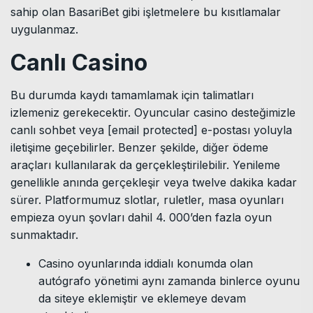
sahip olan BasariBet gibi işletmelere bu kısıtlamalar
uygulanmaz.
Canlı Casino
Bu durumda kaydı tamamlamak için talimatları
izlemeniz gerekecektir. Oyuncular casino desteğimizle
canlı sohbet veya [email protected] e-postası yoluyla
iletişime geçebilirler. Benzer şekilde, diğer ödeme
araçları kullanılarak da gerçekleştirilebilir. Yenileme
genellikle anında gerçekleşir veya twelve dakika kadar
sürer. Platformumuz slotlar, ruletler, masa oyunları
empieza oyun şovları dahil 4. 000’den fazla oyun
sunmaktadır.
Casino oyunlarında iddialı konumda olan
autógrafo yönetimi aynı zamanda binlerce oyunu
da siteye eklemiştir ve eklemeye devam