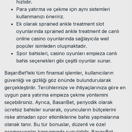
hızlıdır.
Para yatırma ve çekme için aynı sistemleri
kullanmanızı öneririz.
Ek olarak sprained ankle treatment slot
oyunlarında sprained ankle treatment de canlı
online casino oyunlarında sağlayıcıla weil
popüler isimleden oluşmaktadır.
Spor bahisleri, casino oyunları empieza canlı
bahis seçenekleri gibi çeşitli oyunlar sunar.
BaşarıBet’teki tüm finansal işlemler, kullanıcıların
güvenliği ve gizliliği göz önünde bulundurularak
gerçekleştirilir. Tercihlerinize ve ihtiyaçlarınıza göre en
uygun para yatırma empieza çekme yöntemini
seçebilirsiniz. Ayrıca, BasariBet, periyodik olarak
ücretsiz bahisler sunarak, oyuncuların bütçelerini
riske atmadan spor etkinliklerine bahis yapmalarına
olanak tanır. Bu tür bonuslar, düzenli ve özel
promosyonlar kapsamında sunulabilir. BaşarıBet,