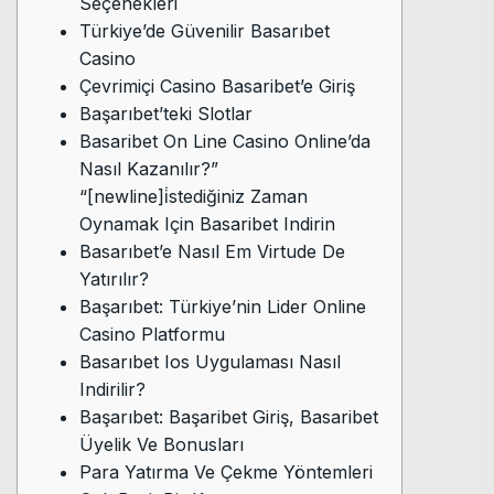
Seçenekleri
Türkiye’de Güvenilir Basarıbet
Casino
Çevrimiçi Casino Basaribet’e Giriş
Başarıbet’teki Slotlar
Basaribet On Line Casino Online’da
Nasıl Kazanılır?”
“[newline]i̇stediğiniz Zaman
Oynamak Için Basaribet Indirin
Basarıbet’e Nasıl Em Virtude De
Yatırılır?
Başarıbet: Türkiye’nin Lider Online
Casino Platformu
Basarıbet Ios Uygulaması Nasıl
Indirilir?
Başarıbet: Başaribet Giriş, Basaribet
Üyelik Ve Bonusları
Para Yatırma Ve Çekme Yöntemleri