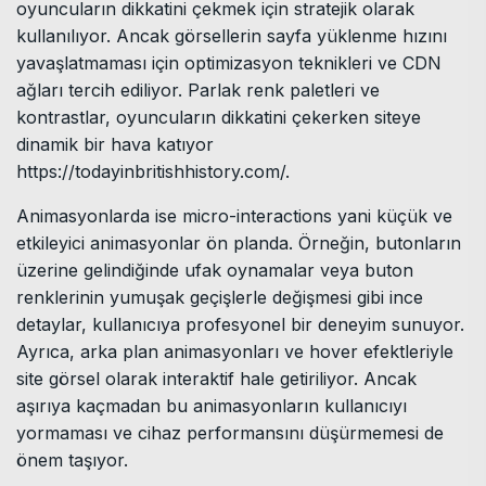
oyuncuların dikkatini çekmek için stratejik olarak
kullanılıyor. Ancak görsellerin sayfa yüklenme hızını
yavaşlatmaması için optimizasyon teknikleri ve CDN
ağları tercih ediliyor. Parlak renk paletleri ve
kontrastlar, oyuncuların dikkatini çekerken siteye
dinamik bir hava katıyor
https://todayinbritishhistory.com/
.
Animasyonlarda ise micro-interactions yani küçük ve
etkileyici animasyonlar ön planda. Örneğin, butonların
üzerine gelindiğinde ufak oynamalar veya buton
renklerinin yumuşak geçişlerle değişmesi gibi ince
detaylar, kullanıcıya profesyonel bir deneyim sunuyor.
Ayrıca, arka plan animasyonları ve hover efektleriyle
site görsel olarak interaktif hale getiriliyor. Ancak
aşırıya kaçmadan bu animasyonların kullanıcıyı
yormaması ve cihaz performansını düşürmemesi de
önem taşıyor.