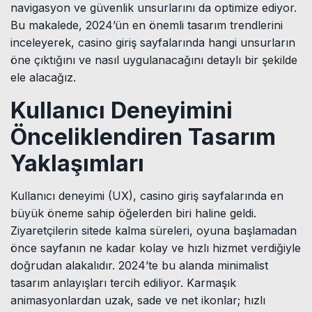
navigasyon ve güvenlik unsurlarını da optimize ediyor.
Bu makalede, 2024’ün en önemli tasarım trendlerini
inceleyerek, casino giriş sayfalarında hangi unsurların
öne çıktığını ve nasıl uygulanacağını detaylı bir şekilde
ele alacağız.
Kullanıcı Deneyimini
Önceliklendiren Tasarım
Yaklaşımları
Kullanıcı deneyimi (UX), casino giriş sayfalarında en
büyük öneme sahip öğelerden biri haline geldi.
Ziyaretçilerin sitede kalma süreleri, oyuna başlamadan
önce sayfanın ne kadar kolay ve hızlı hizmet verdiğiyle
doğrudan alakalıdır. 2024’te bu alanda minimalist
tasarım anlayışları tercih ediliyor. Karmaşık
animasyonlardan uzak, sade ve net ikonlar; hızlı