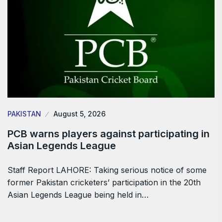
PAKISTAN
August 5, 2026
PCB warns players against participating in
Asian Legends League
Staff Report LAHORE: Taking serious notice of some
former Pakistan cricketers’ participation in the 20th
Asian Legends League being held in…