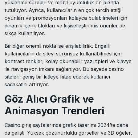
yüklenme süreleri ve mobil uyumluluk ön planda
tutuluyor. Ayrıca, kullanıcıların en çok tercih ettiği
oyunları ve promosyonları kolayca bulabilmeleri için
dinamik içerik blokları ve kişiselleştirilmiş öneriler de
sıkça kullanılıyor.
Bir diğer önemli nokta ise erişilebilirlik. Engelli
kullanıcıların da siteyi sorunsuz kullanabilmesi için
kontrast renkler, kolay okunabilir yazı tipleri ve klavye
ile navigasyon imkanı sağlanıyor. Bu sayede casino
siteleri, geniş bir kitleye hitap ederek kullanıcı
sadakatini artırıyor.
Göz Alıcı Grafik ve
Animasyon Trendleri
Casino giriş sayfalarında grafik tasarımı 2024’te daha
da gelişti. Yüksek çözünürlüklü görseller ve 3D öğeler,