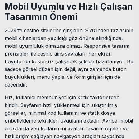
Mobil Uyumlu ve Hızlı Çalışan
Tasarımın Önemi
2024’te casino sitelerine girişlerin %70’inden fazlasının
mobil cihazlardan yapıldığı göz önüne alındığında,
mobil uyumluluk olmazsa olmaz. Responsive tasarım
prensipleri ile casino giriş sayfaları, her ekran
boyutunda kusursuz çalışacak şekilde hazırlanıyor. Bu
sadece görsel düzen için değil, aynı zamanda buton
büyüklükleri, menü yapısı ve form girişleri için de
geçerlidir.
Hız, kullanıcı memnuniyeti için kritik faktörlerden
biridir. Sayfanın hızlı yüklenmesi için sıkıştırılmış
görseller, minimal kod kullanımı ve statik dosya
önbellekleme teknikleri uygulanmaktadır. Ayrıca, mobil
cihazlarda veri kullanımını azaltan tasarım öğeleri ve
hızlı erişim sağlayan navigasyon araçları sayesinde