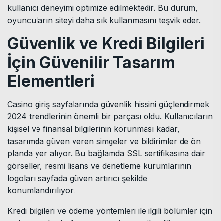
kullanıcı deneyimi optimize edilmektedir. Bu durum,
oyuncuların siteyi daha sık kullanmasını teşvik eder.
Güvenlik ve Kredi Bilgileri
İçin Güvenilir Tasarım
Elementleri
Casino giriş sayfalarında güvenlik hissini güçlendirmek
2024 trendlerinin önemli bir parçası oldu. Kullanıcıların
kişisel ve finansal bilgilerinin korunması kadar,
tasarımda güven veren simgeler ve bildirimler de ön
planda yer alıyor. Bu bağlamda SSL sertifikasına dair
görseller, resmi lisans ve denetleme kurumlarının
logoları sayfada güven artırıcı şekilde
konumlandırılıyor.
Kredi bilgileri ve ödeme yöntemleri ile ilgili bölümler için