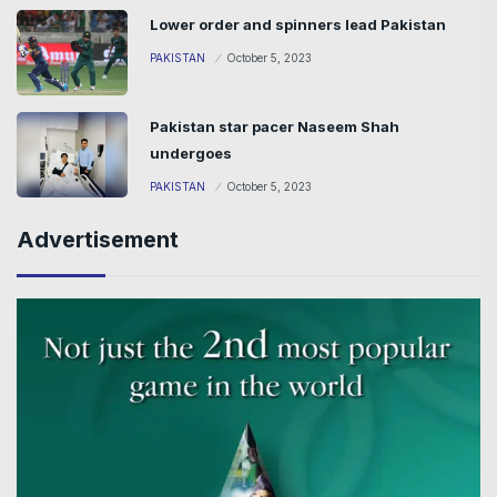
Lower order and spinners lead Pakistan
PAKISTAN
October 5, 2023
Pakistan star pacer Naseem Shah
undergoes
PAKISTAN
October 5, 2023
Advertisement