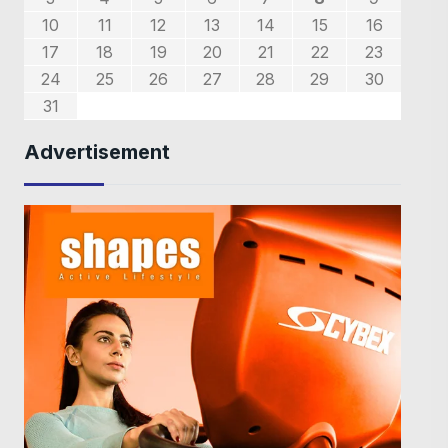
0
7
8
6
9
7
8
7
9
5
1
1
1
5
10
11
12
13
14
15
16
4
4
4
7
8
6
8
8
6
2
5
3
5
2
17
18
19
20
21
22
23
9
0
9
1
1
24
25
26
27
28
29
30
31
Advertisement