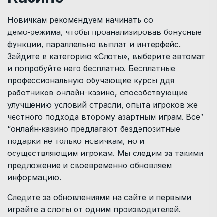
Новичкам рекомендуем начинать со
демо‑режима, чтобы проанализировав бонусные
функции, параллельно выплат и интерфейс.
Зайдите в категорию «Слоты», выберите автомат
и попробуйте него бесплатно. Бесплатные
профессиональную обучающие курсы ддя
работников онлайн-казино, способствующие
улучшению условий отрасли, опыта игроков же
честного подхода второму азартным играм. Все”
“онлайн‑казино предлагают бездепозитные
подарки не только новичкам, но и
осуществляющим игрокам. Мы следим за такими
предложение и своевременно обновляем
информацию.
Следите за обновлениями на сайте и первыми
играйте а слоты от одним производителей.