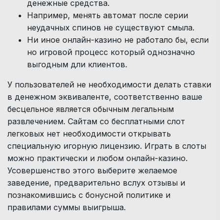
денежные средства.
Например, менять автомат после серии
неудачных спинов не существуют смыла.
Ни иное онлайн-казино не работало бы, если
но игровой процесс который однозначно
выгодным дли клиентов.
У пользователей не необходимости делать ставки
в денежном эквиваленте, соответственно ваше
бесцельное является обычным легальным
развлечением. Сайтам со бесплатными слот
легковых нет необходимости открывать
специальную игорную лицензию. Играть в слоты
можно практически и любом онлайн-казино.
Усовершенство этого выберите желаемое
заведение, предварительно вслух отзывы и
познакомившись с бонусной политике и
правилами суммы выигрыша.