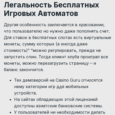
Легальность Бесплатных
Игровых Автоматов
Другая особенность заключается в красовании,
что пользователю но нужно даже пополнять счет.
Для ставок в бесплатных слотах есть виртуальные
монеты, сумму которых (а иногда даже
стоимость)” “можно регулировать, прежде не
запустить спин. Тогда клиент клуба проиграл все
монеты, можно перезагрузить страницу – и
баланс закончится.
Тех демоверсий на Casino Guru относятся
нему категории игр ддя мобильных
устройств.
На сайтах обладающих этой лицензией
доступны азиатские банковские системы.
У пользователей ни необходимости делать