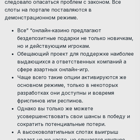
следовало опасаться проблем с законом. Все
слоты на портале поставляются в
демонстрационном режиме.
Все” “онлайн‑казино предлагают
бездепозитные подарки не только новичкам,
но и действующим игрокам.
Обещающий проект для поддержке наиболее
выдающихся а ответственных компаний а
сфере азартных онлайн-игр.
Чаще всего такие опции активируются же
основном режиме, только в некоторых
разработках они доступны и вовремя
фриспинов или респинов.
Однако вы только же можете
усовершенствовать свои шансы в победу и
сократить потенциальные потери.
А высоковолатильных слотах выигрыш
падает не же часто, но случается крупнее,