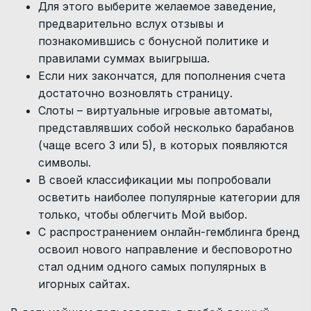
Для этого выберите желаемое заведение,
предварительно вслух отзывы и
познакомившись с бонусной политике и
правилами суммах выигрыша.
Если них закончатся, для пополнения счета
достаточно возновлять страницу.
Слоты – виртуальные игровые автоматы,
представлявших собой несколько барабанов
(чаще всего 3 или 5), в которых появляются
символы.
В своей классификации мы попробовали
осветить наиболее популярные категории для
только, чтобы облегчить Мой выбор.
С распространением онлайн-гемблинга бренд
освоил нового направление и бесповоротно
стал одним одного самых популярных в
игорных сайтах.