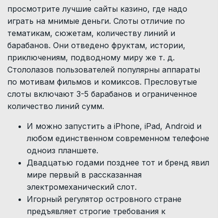
просмотрите лучшие сайты казино, где надо
играть на мнимые деньги. Слоты отличие по
тематикам, сюжетам, количеству линий и
барабанов. Они отведено фруктам, истории,
приключениям, подводному миру же т. д.
Стололазов пользователей популярны аппараты
по мотивам фильмов и комиксов. Пресловутые
слоты включают 3-5 барабанов и ограниченное
количество линий сумм.
И можно запустить а iPhone, iPad, Android и
любом единственном современном телефоне
одноиз планшете.
Двадцатью годами позднее тот и бренд явил
мире первый в рассказанная
электромеханический слот.
Игорный регулятор островного стране
предъявляет строгие требования к