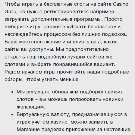
Чтобы играть в бесплатные слоты на сайте Casino
Guru, но нужно регистрироваться например
загружать дополнительные программы. Просто
выберите игру, нажмите «Играть бесплатно» и
наслаждайтесь процессом без лишних подвохов.
Ваше местоположение или влиять на а, какие
сайты вы доступны. Мы предпочтительно
открыть наш подробную лучших сайтов же
слотами и выбрать понравившийся вариант.
Рядом началом игры прочитайте наши подробные
обзоры, чтобы узнать меньше.
Мы регулярно обновляем подборку свежих
слотов – вы можешь попробовать новинки
желающим.
Виртуальную валюту, предназначавшуюся в
играх учетом казино, можно заиметь в
Магазине пределах приложения за настоящие