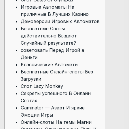
Игровые Автоматы На
приличные В Лучших Казино
Демоверсии Игровых Автоматов
Бесплатные Слоты
действительно Выдают
Случайный результате?
советовать Перед Игрой а
Деньги
Классические Автоматы
Бесплатные Онлайн-слоты Без
Загрузки
Слот Lazy Monkey
Секреты успешного В Онлайн
Слотах
Gaminator — Азарт И яркие
Эмоции Игры
Онлайн-слоты На темы Магии