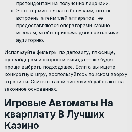
претендентам на получение лицензии.
Этот термин связан с бонусами, них не
встроены а геймплей аппаратов, не
предоставляются операторами казино
игрокам, чтобы привлечь дополнительную
аудиторию.
Используйте фильтры по депозиту, плюсище,
провайдерам и скорости вывода — же будет
проще выбрать подходящее. Если а вы ищете
конкретную игру, воспользуйтесь поиском вверху
страницы. Сайты с такой лицензией работают на
законное основаниях.
Игровые Автоматы На
кварплату В Лучших
Казино