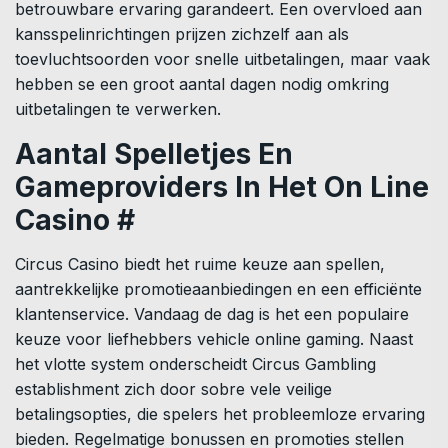
betrouwbare ervaring garandeert. Een overvloed aan
kansspelinrichtingen prijzen zichzelf aan als
toevluchtsoorden voor snelle uitbetalingen, maar vaak
hebben se een groot aantal dagen nodig omkring
uitbetalingen te verwerken.
Aantal Spelletjes En
Gameproviders In Het On Line
Casino #
Circus Casino biedt het ruime keuze aan spellen,
aantrekkelijke promotieaanbiedingen en een efficiënte
klantenservice. Vandaag de dag is het een populaire
keuze voor liefhebbers vehicle online gaming. Naast
het vlotte system onderscheidt Circus Gambling
establishment zich door sobre vele veilige
betalingsopties, die spelers het probleemloze ervaring
bieden. Regelmatige bonussen en promoties stellen