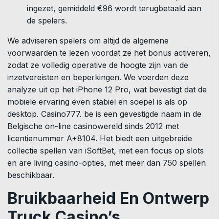
ingezet, gemiddeld €96 wordt terugbetaald aan
de spelers.
We adviseren spelers om altijd de algemene
voorwaarden te lezen voordat ze het bonus activeren,
zodat ze volledig operative de hoogte zijn van de
inzetvereisten en beperkingen. We voerden deze
analyze uit op het iPhone 12 Pro, wat bevestigt dat de
mobiele ervaring even stabiel en soepel is als op
desktop. Casino777. be is een gevestigde naam in de
Belgische on-line casinowereld sinds 2012 met
licentienummer A+8104. Het biedt een uitgebreide
collectie spellen van iSoftBet, met een focus op slots
en are living casino-opties, met meer dan 750 spellen
beschikbaar.
Bruikbaarheid En Ontwerp
Truck Casino’s