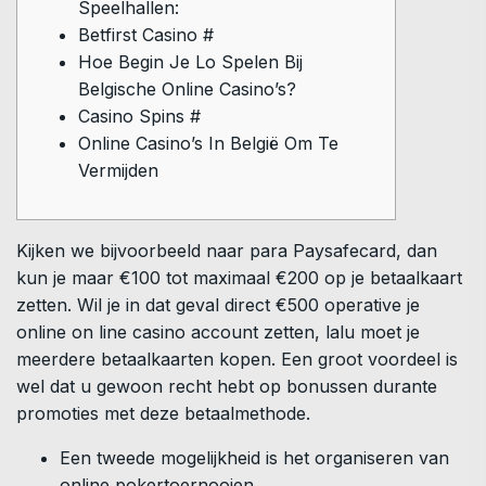
Speelhallen:
Betfirst Casino #
Hoe Begin Je Lo Spelen Bij
Belgische Online Casino’s?
Casino Spins #
Online Casino’s In België Om Te
Vermijden
Kijken we bijvoorbeeld naar para Paysafecard, dan
kun je maar €100 tot maximaal €200 op je betaalkaart
zetten. Wil je in dat geval direct €500 operative je
online on line casino account zetten, lalu moet je
meerdere betaalkaarten kopen. Een groot voordeel is
wel dat u gewoon recht hebt op bonussen durante
promoties met deze betaalmethode.
Een tweede mogelijkheid is het organiseren van
online pokertoernooien.