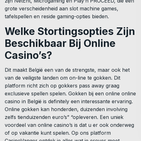
zijn NetEnt, Microgaming en Play’n PROCEED, die een
grote verscheidenheid aan slot machine games,
tafelspellen en reside gaming-opties bieden.
Welke Stortingsopties Zijn
Beschikbaar Bij Online
Casino’s?
Dit maakt België een van de strengste, maar ook het
van de veiligste landen om on-line te gokken. Dit
platform richt zich op gokkers pass away graag
exclusieve spellen spelen. Gokken bij een online online
casino in België is definitely een interessante ervaring.
Online gokken kan honderden, duizenden involving
zelfs tienduizenden euro’s” “opleveren. Een uniek
voordeel van online casino’s is dat u er ook onderweg
of op vakantie kunt spelen. Op ons platform
CasinoVanger ontdek je alles wat je erover moet