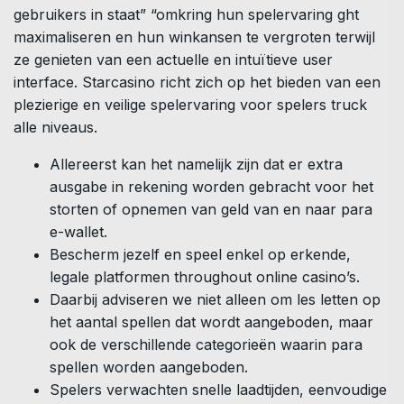
gebruikers in staat” “omkring hun spelervaring ght
maximaliseren en hun winkansen te vergroten terwijl
ze genieten van een actuelle en intuïtieve user
interface. Starcasino richt zich op het bieden van een
plezierige en veilige spelervaring voor spelers truck
alle niveaus.
Allereerst kan het namelijk zijn dat er extra
ausgabe in rekening worden gebracht voor het
storten of opnemen van geld van en naar para
e-wallet.
Bescherm jezelf en speel enkel op erkende,
legale platformen throughout online casino’s.
Daarbij adviseren we niet alleen om les letten op
het aantal spellen dat wordt aangeboden, maar
ook de verschillende categorieën waarin para
spellen worden aangeboden.
Spelers verwachten snelle laadtijden, eenvoudige