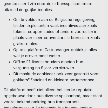
geautoriseerd zijn door deze Kansspelcommissie
attained dergelijke licenties.
Om te voldoen aan de Belgische regelgeving,
bieden exploitanten vaak incentives aan zoals
tokens, coupon codes of andere voordelen in
plaats van meer conventionele bonussen zoals
gratis rotates.
Op ons platform CasinoVanger ontdek je alles
wat je erover moet weten.
Offline F1-licentiehouders moeten hun
vergunning na 9 jaar vernieuwen.
Dit maakt de aanbieder ook zeer geschikt voor
gokkers” “attained en kleinere portemonnee.
Dit platform heeft niet alleen het sterke reputatie
opgebouwd door hun diverse spelaanbod, maar staat
vooral bekend omkring hun transparante
betaalprocessen. In tegenstelling tot veel andere