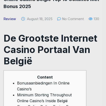
Bonus 2025 ️
Review
August 18, 2025
No Comment
130
De Grootste Internet
Casino Portaal Van
België
Content
Bonusaanbiedingen In Online
Casino’s
Minimum Storting Throughout
Online Casino’s Inside België