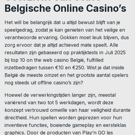
Belgische Online Casino’s
Het will be belangrijk dat u altijd bewust blijft van je
speelgedrag, zodat je kan genieten van het veilige en
verantwoorde ervaring. Gokken moet leuk blijven, dus
zorg ervoor dat je altijd achieved mate speelt. Alle
resultaten zijn gebaseerd op praktijktests in Juli 2025
bij top 10 on the web casino België, fulfilled
inzetbedragen tussen €10 en €250. Wist je dat inside
België de meeste omzet en het grootste aantal spelers
nog steeds uit offline casino’s zijn?
Hoewel de verwerkingstijden langer zijn, meestal
variërend van two tot 5 werkdagen, wordt deze
konzept vertrouwd omwille van haar veiligheid durante
directheid. Hun spellen worden geprezen voor hun
inventieve functies, boeiende gameplay en eersteklas
graphics. Door de producten van Play’n GO les