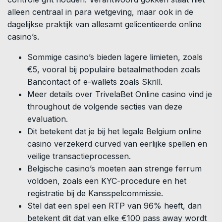
alleen centraal in para wetgeving, maar ook in de
dagelijkse praktijk van allesamt gelicentieerde online
casino’s.
Sommige casino’s bieden lagere limieten, zoals
€5, vooral bij populaire betaalmethoden zoals
Bancontact of e-wallets zoals Skrill.
Meer details over TrivelaBet Online casino vind je
throughout de volgende secties van deze
evaluation.
Dit betekent dat je bij het legale Belgium online
casino verzekerd curved van eerlijke spellen en
veilige transactieprocessen.
Belgische casino’s moeten aan strenge ferrum
voldoen, zoals een KYC-procedure en het
registratie bij de Kansspelcommissie.
Stel dat een spel een RTP van 96% heeft, dan
betekent dit dat van elke €100 pass away wordt