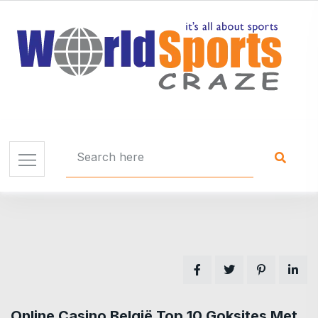
Online Casino België Top 10 Goksites Met