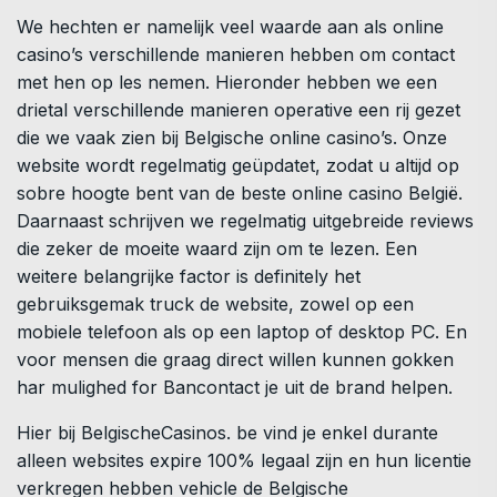
We hechten er namelijk veel waarde aan als online
casino’s verschillende manieren hebben om contact
met hen op les nemen. Hieronder hebben we een
drietal verschillende manieren operative een rij gezet
die we vaak zien bij Belgische online casino’s. Onze
website wordt regelmatig geüpdatet, zodat u altijd op
sobre hoogte bent van de beste online casino België.
Daarnaast schrijven we regelmatig uitgebreide reviews
die zeker de moeite waard zijn om te lezen. Een
weitere belangrijke factor is definitely het
gebruiksgemak truck de website, zowel op een
mobiele telefoon als op een laptop of desktop PC. En
voor mensen die graag direct willen kunnen gokken
har mulighed for Bancontact je uit de brand helpen.
Hier bij BelgischeCasinos. be vind je enkel durante
alleen websites expire 100% legaal zijn en hun licentie
verkregen hebben vehicle de Belgische