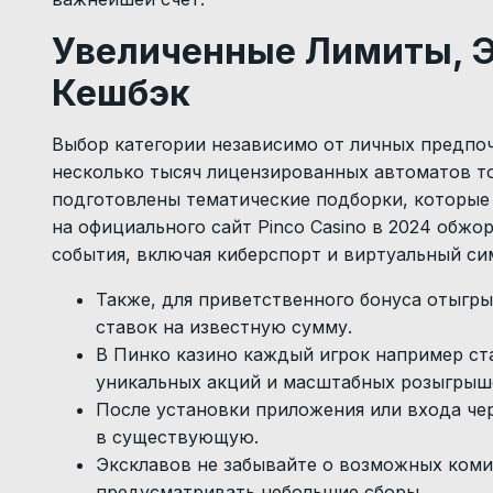
Увеличенные Лимиты, 
Кешбэк
Выбор категории независимо от личных предпоч
несколько тысяч лицензированных автоматов то
подготовлены тематические подборки, которые
на официального сайт Pinco Casino в 2024 обжо
события, включая киберспорт и виртуальный си
Также, для приветственного бонуса отыгр
ставок на известную сумму.
В Пинко казино каждый игрок например ст
уникальных акций и масштабных розыгрыш
После установки приложения или входа чер
в существующую.
Эксклавов не забывайте о возможных коми
предусматривать небольшие сборы.