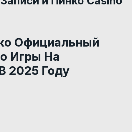
Записи и Пинко Casino
14
10
12
15
13
15
12
15
13
11
11
11
9
9
14
14
10
16
16
16
10
12
15
13
12
13
12
11
14
14
16
17
17
17
13
12
15
13
13
15
11
11
14
14
14
17
18
16
18
18
16
12
15
13
15
12
14
18
16
19
17
19
16
19
17
15
13
15
15
13
20
20
20
14
14
16
19
17
18
16
17
16
18
15
2
1
1
1
1
1
1
1
1
1
2
2
2
1
20
20
22
22
22
18
16
19
17
18
19
18
16
21
20
20
22
23
23
23
19
17
18
19
19
17
21
21
24
24
24
20
20
20
23
22
22
18
19
18
21
21
24
20
22
25
23
25
22
25
23
19
19
21
21
21
24
24
20
26
26
26
20
22
25
23
22
23
22
21
24
24
26
27
27
27
23
22
25
23
23
25
21
21
2
2
2
2
2
2
2
2
2
2
2
2
2
2
24
28
26
29
27
29
26
29
27
25
23
25
25
23
24
24
26
29
27
30
28
30
26
27
30
26
28
25
27
30
28
26
29
27
28
27
29
25
25
31
31
28
26
29
27
30
28
29
28
30
26
31
29
27
30
28
29
29
27
31
30
28
29
30
30
28
31
2
3
2
3
3
30
30
31
нко Официальный
о Игры На
В 2025 Году