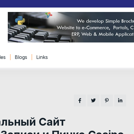
les
Blogs
Links
альный Сайт
1
1
1
2
2
2
1
2
3
3
3
1
1
4
4
4
3
2
2
1
1
4
2
5
3
5
2
5
3
1
1
1
4
4
6
6
6
2
5
3
2
3
2
1
4
4
4
7
8
6
8
8
6
2
5
3
5
2
4
8
6
9
7
9
6
9
7
5
3
5
5
3
10
10
10
4
4
6
9
7
8
6
7
6
8
5
10
11
11
11
7
8
6
9
7
8
7
9
5
5
10
10
12
12
12
11
8
6
9
7
8
9
8
6
10
10
12
13
13
13
11
11
9
7
8
9
9
7
1
1
1
1
1
1
1
1
1
1
1