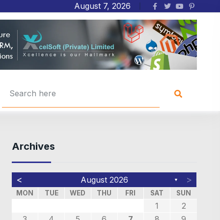
August 7, 2026
Archives
<
>
August 2026
▼
MON
TUE
WED
THU
FRI
SAT
SUN
4
4
6
7
7
7
3
2
5
3
3
5
1
1
1
2
4
4
4
0
0
0
3
2
2
1
1
8
9
8
3
4
5
6
7
8
9