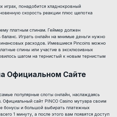
их играх, понадобится хладнокровный
гновенную скорость реакции плюс щепотка
нему платным спинам. Геймер должен
ь баланс. Играть онлайн на мнимые деньги нужно
инансовых расходов. Имевшиеся Pincoins можно
платные спины или участие в эксклюзивных
новилось шагом на тернистый к новым тернистым
на Официальном Сайте
самые популярные слоты онлайн, наслаждаясь
 Официальный сайт PINCO Casino мутуара своим
ие бонусы и большой выбирать платежных
всего 1 минуту, а после этого вам появятся доступ