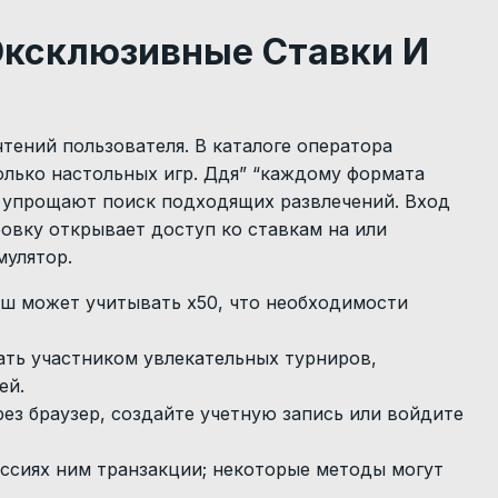
Эксклюзивные Ставки И
тений пользователя. В каталоге оператора
лько настольных игр. Ддя” “каждому формата
 упрощают поиск подходящих развлечений. Вход
ровку открывает доступ ко ставкам на или
мулятор.
ыш может учитывать х50, что необходимости
ать участником увлекательных турниров,
ей.
ез браузер, создайте учетную запись или войдите
ссиях ним транзакции; некоторые методы могут