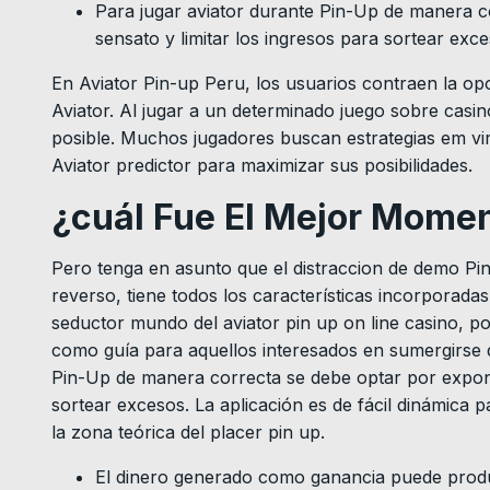
Para jugar aviator durante Pin-Up de manera c
sensato y limitar los ingresos para sortear exce
En Aviator Pin-up Peru, los usuarios contraen la op
Aviator. Al jugar a un determinado juego sobre casi
posible. Muchos jugadores buscan estrategias em vi
Aviator predictor para maximizar sus posibilidades.
¿cuál Fue El Mejor Mome
Pero tenga en asunto que el distraccion de demo Pi
reverso, tiene todos los características incorporada
seductor mundo del aviator pin up on line casino, p
como guía para aquellos interesados en sumergirse d
Pin-Up de manera correcta se debe optar por expone
sortear excesos. La aplicación es de fácil dinámica 
la zona teórica del placer
pin up
.
El dinero generado como ganancia puede produ