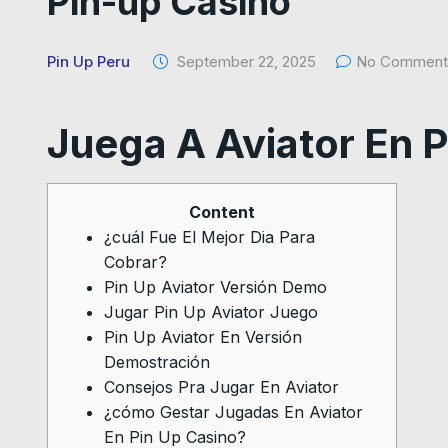
Pin-up Casino
Pin Up Peru
September 22, 2025
No Comment
Juega A Aviator En 
Content
¿cuál Fue El Mejor Dia Para
Cobrar?
Pin Up Aviator Versión Demo
Jugar Pin Up Aviator Juego
Pin Up Aviator En Versión
Demostración
Consejos Pra Jugar En Aviator
¿cómo Gestar Jugadas En Aviator
En Pin Up Casino?