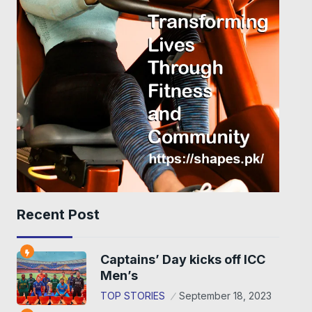
Recent Post
Captains’ Day kicks off ICC
Men’s
TOP STORIES
September 18, 2023