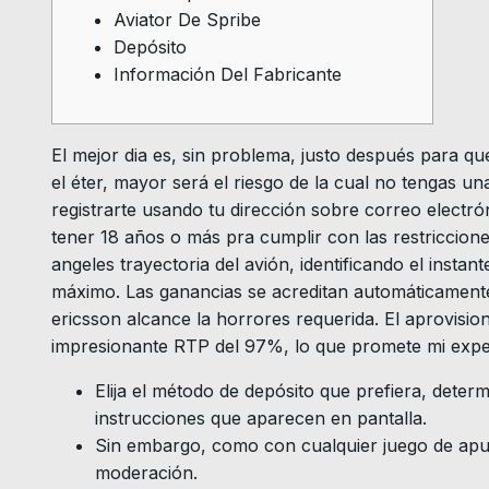
Aviator De Spribe
Depósito
Información Del Fabricante
El mejor dia es, sin problema, justo después para q
el éter, mayor será el riesgo de la cual no tengas 
registrarte usando tu dirección sobre correo elect
tener 18 años o más pra cumplir con las restriccion
angeles trayectoria del avión, identificando el instan
máximo. Las ganancias se acreditan automáticamente
ericsson alcance la horrores requerida. El aprovisio
impresionante RTP del 97%, lo que promete mi expec
Elija el método de depósito que prefiera, determ
instrucciones que aparecen en pantalla.
Sin embargo, como con cualquier juego de apues
moderación.