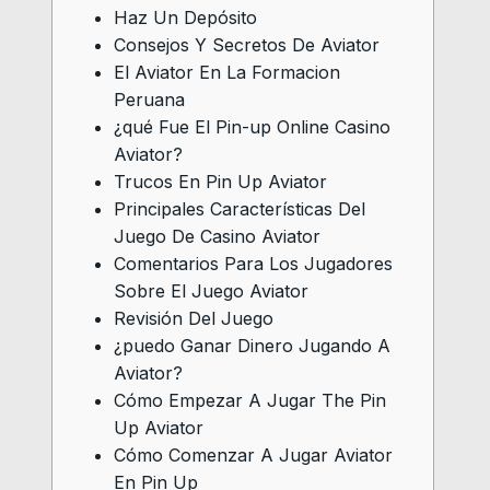
Haz Un Depósito
Consejos Y Secretos De Aviator
El Aviator En La Formacion
Peruana
¿qué Fue El Pin-up Online Casino
Aviator?
Trucos En Pin Up Aviator
Principales Características Del
Juego De Casino Aviator
Comentarios Para Los Jugadores
Sobre El Juego Aviator
Revisión Del Juego
¿puedo Ganar Dinero Jugando A
Aviator?
Cómo Empezar A Jugar The Pin
Up Aviator
Cómo Comenzar A Jugar Aviator
En Pin Up