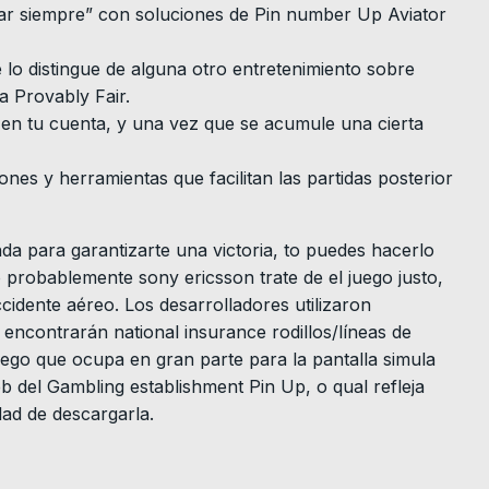
ar siempre” con soluciones de Pin number Up Aviator
e lo distingue de alguna otro entretenimiento sobre
a Provably Fair.
en tu cuenta, y una vez que se acumule una cierta
ones y herramientas que facilitan las partidas posterior
da para garantizarte una victoria, to puedes hacerlo
probablemente sony ericsson trate de el juego justo,
cidente aéreo. Los desarrolladores utilizaron
encontrarán national insurance rodillos/líneas de
juego que ocupa en gran parte para la pantalla simula
web del Gambling establishment Pin Up, o qual refleja
dad de descargarla.