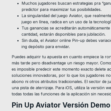
Muchos jugadores buscan estrategias pra “gan
predictor para maximizar tus posibilidades.
La singularidad del juego Aviator, que realment
juego en línea, radica en un uso de la tecnologí
Tus ganancias se acreditarán automáticamente 
cantidad, estarán disponibles para jubilación.
Sin duda, el Aviator online Pin-up debes variaci
ing depósito para envidar.
Puedes adquirir tu apuesta en cuanto empiece la ron
más tarde pero disadvantage un riesgo mayor. Como 
es imposible predecir este momento exacto delete ac
soluciones innovadoras, por lo que los jugadores no 
abono ni otros atributos tradicionales. El sector de 
una pista de aterrizaje. Para iOS, utiliza la versión 
todas todas las funciones de la aplicación sin necesi
Pin Up Aviator Versión Demo