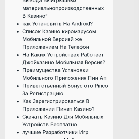
Вывода Выигрышных
материальнопроизводственных
В Казино”
как Установить На Android?
Список Казино киромарусом
Мобильной Версией же
Приложением На Телефон
На Каких Устройствах Работает
Джойказино Мобильная Версия?
Преимущества Установки
Мобильного Приложения Пин Ап
Приветственный Бонус ото Pinco
За Регистрацию
Как Зарегистрироваться В
Приложении Пинап Казино?
Скачать Казино Для Мобильных
Устройств Бесплатно
лучшие Разработчики Игр