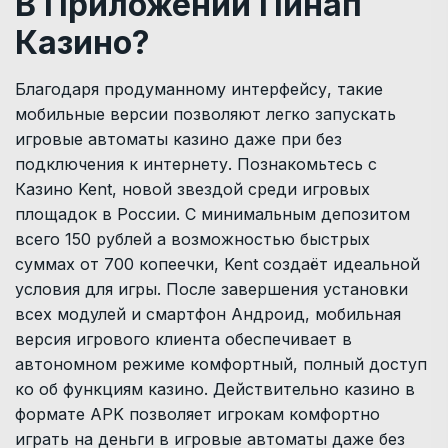
В Приложении Пинап
Казино?
Благодаря продуманному интерфейсу, такие
мобильные версии позволяют легко запускать
игровые автоматы казино даже при без
подключения к интернету. Познакомьтесь с
Казино Kent, новой звездой среди игровых
площадок в России. С минимальным депозитом
всего 150 рублей а возможностью быстрых
суммах от 700 копеечки, Kent создаёт идеальной
условия для игры. После завершения установки
всех модулей и смартфон Андроид, мобильная
версия игрового клиента обеспечивает в
автономном режиме комфортный, полный доступ
ко об функциям казино. Действительно казино в
формате APK позволяет игрокам комфортно
играть на деньги в игровые автоматы даже без