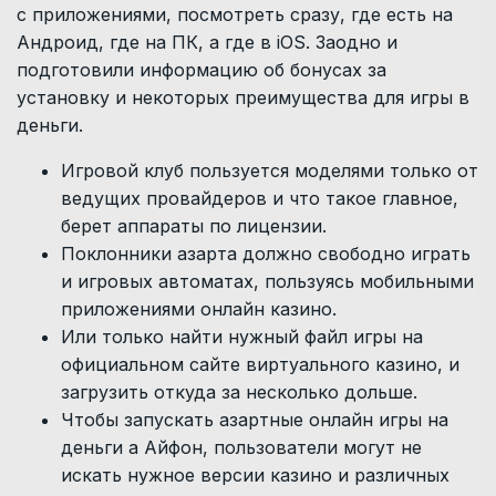
с приложениями, посмотреть сразу, где есть на
Андроид, где на ПК, а где в iOS. Заодно и
подготовили информацию об бонусах за
установку и некоторых преимущества для игры в
деньги.
Игровой клуб пользуется моделями только от
ведущих провайдеров и что такое главное,
берет аппараты по лицензии.
Поклонники азарта должно свободно играть
и игровых автоматах, пользуясь мобильными
приложениями онлайн казино.
Или только найти нужный файл игры на
официальном сайте виртуального казино, и
загрузить откуда за несколько дольше.
Чтобы запускать азартные онлайн игры на
деньги а Айфон, пользователи могут не
искать нужное версии казино и различных