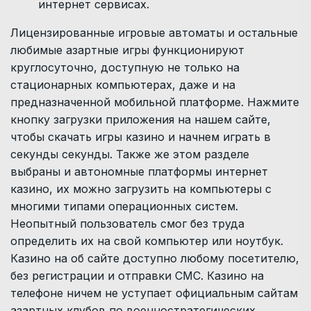
интернет сервисах.
Лицензированные игровые автоматы и остальные
любимые азартные игры функционируют
круглосуточно, доступную не только на
стационарных компьютерах, даже и на
предназначенной мобильной платформе. Нажмите
кнопку загрузки приложения на нашем сайте,
чтобы скачать игры казино и начнем играть в
секунды секунды. Также же этом разделе
выбраны и автономные платформы интернет
казино, их можно загрузить на компьютеры с
многими типами операционных систем.
Неопытный пользователь смог без труда
определить их на свой компьютер или ноутбук.
Казино на об сайте доступно любому посетителю,
без регистрации и отправки СМС. Казино на
телефоне ничем не уступает официальным сайтам
азартных клубов по военностратегических