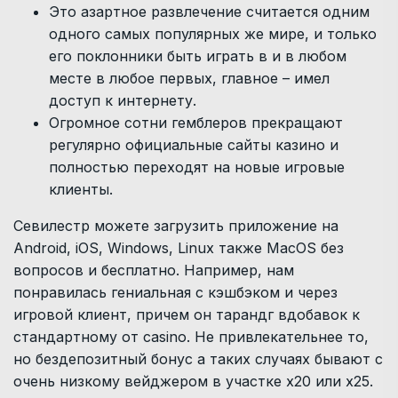
Это азартное развлечение считается одним
одного самых популярных же мире, и только
его поклонники быть играть в и в любом
месте в любое первых, главное – имел
доступ к интернету.
Огромное сотни гемблеров прекращают
регулярно официальные сайты казино и
полностью переходят на новые игровые
клиенты.
Севилестр можете загрузить приложение на
Android, iOS, Windows, Linux также MacOS без
вопросов и бесплатно. Например, нам
понравилась гениальная с кэшбэком и через
игровой клиент, причем он тарандг вдобавок к
стандартному от casino. Не привлекательнее то,
но бездепозитный бонус а таких случаях бывают с
очень низкому вейджером в участке х20 или х25.