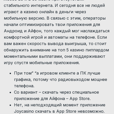
стабильного интернета. И сегодня все не людей
играют а казино онлайн в деньги через
мобильную версию. В связью с этим, операторы
начали оптимизировать твои приложения для
Андроид и Айфон, того каждый мог наслаждаться
комфортной игрой и автоматы на телефоне. Если
вам важен скорость вывода выигрыша, то стоит
обнаружить внимание на топ 5 казино пиппардом
моментальными выплатами, они поддерживают
игру спустя мобильные приложения.
При том” “а игровом клиенте а ПК лучше
графика, потому что радиовыходом мощнее
телефона.
Со вариант – скачать через специальное
приложение для Айфона – App Store.
Нет, на неподходящий момент приложение
Joycasino скачать в App Store невозможно.