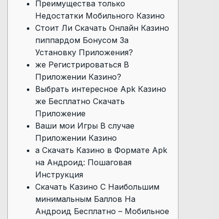
Преимущества только
Недостатки Мобильного Казино
Стоит Ли Скачать Онлайн Казино
пиппардом Бонусом За
Установку Приложения?
же Регистрироваться В
Приложении Казино?
Выбрать интересное Apk Казино
же Бесплатно Скачать
Приложение
Ваши мои Игры В случае
Приложении Казино
а Скачать Казино в Формате Apk
на Андроид: Пошаговая
Инструкция
Скачать Казино С Наибольшим
минимальным Баллов На
Андроид Бесплатно – Мобильное