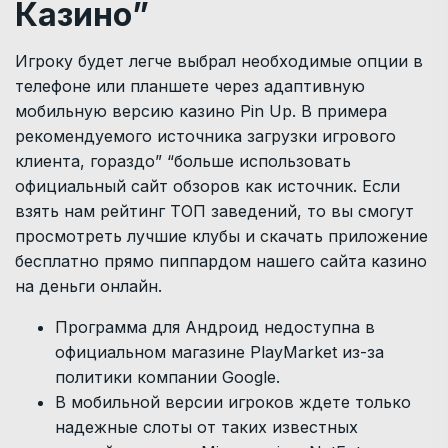
Казино”
Игроку будет легче выбрал необходимые опции в
телефоне или планшете через адаптивную
мобильную версию казино Pin Up. В примера
рекомендуемого источника загрузки игрового
клиента, гораздо” “больше использовать
официальный сайт обзоров как источник. Если
взять нам рейтинг ТОП заведений, то вы смогут
просмотреть лучшие клубы и скачать приложение
бесплатно прямо пиппардом нашего сайта
казино
на деньги онлайн
.
Программа для Андроид недоступна в
официальном магазине PlayMarket из-за
политики компании Google.
В мобильной версии игроков ждете только
надежные слоты от таких известных