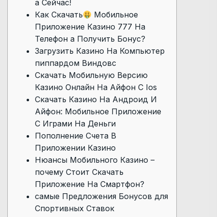
а Сейчас!
Как Скачать
Мобильное
Приложение Казино 777 На
Телефон а Получить Бонус?
Загрузить Казино На Компьютер
пиппардом Виндовс
Скачать Мобильную Версию
Казино Онлайн На Айфон С Ios
Скачать Казино На Андроид И
Айфон: Мобильное Приложение
С Играми На Деньги
Пополнение Счета В
Приложении Казино
Нюансы Мобильного Казино –
почему Стоит Скачать
Приложение На Смартфон?
самые Предложения Бонусов для
Спортивных Ставок