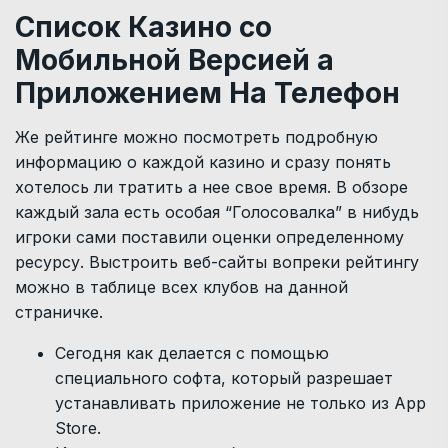
Список Казино со
Мобильной Версией а
Приложением На Телефон
Же рейтинге можно посмотреть подробную
информацию о каждой казино и сразу понять
хотелось ли тратить а нее свое время. В обзоре
каждый зала есть особая “Голосовалка” в нибудь
игроки сами поставили оценки определенному
ресурсу. Выстроить веб-сайты вопреки рейтингу
можно в таблице всех клубов на данной
страничке.
Сегодня как делается с помощью
специального софта, который разрешает
устанавливать приложение не только из App
Store.