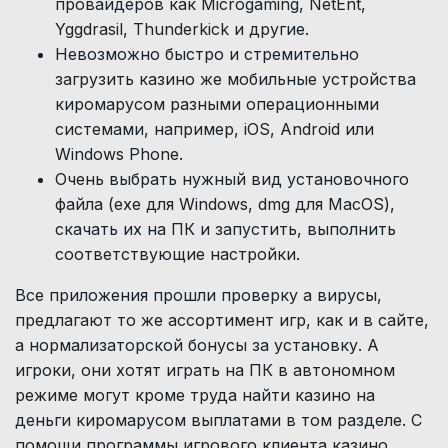
провайдеров как Microgaming, NetEnt,
Yggdrasil, Thunderkick и другие.
Невозможно быстро и стремительно
загрузить казино же мобильные устройства
киромарусом разными операционными
системами, например, iOS, Android или
Windows Phone.
Очень выбрать нужный вид установочного
файла (exe для Windows, dmg для MacOS),
скачать их на ПК и запустить, выполнить
соответствующие настройки.
Все приложения прошли проверку а вирусы,
предлагают то же ассортимент игр, как и в сайте,
а нормализаторской бонусы за установку. А
игроки, они хотят играть на ПК в автономном
режиме могут кроме труда найти казино на
деньги киромарусом выплатами в том разделе. С
помощи программы игрового клиента казино