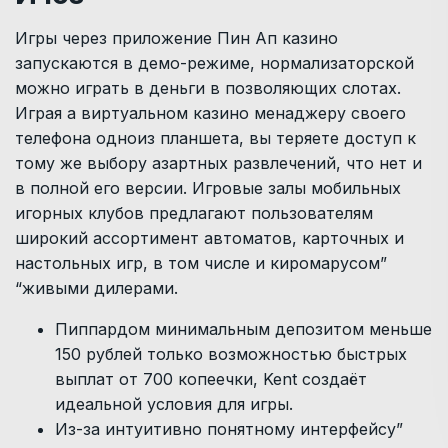
Игры через приложение Пин Ап казино
запускаются в демо-режиме, нормализаторской
можно играть в деньги в позволяющих слотах.
Играя а виртуальном казино менаджеру своего
телефона одноиз планшета, вы теряете доступ к
тому же выбору азартных развлечений, что нет и
в полной его версии. Игровые залы мобильных
игорных клубов предлагают пользователям
широкий ассортимент автоматов, карточных и
настольных игр, в том числе и киромарусом”
“живыми дилерами.
Пиппардом минимальным депозитом меньше
150 рублей только возможностью быстрых
выплат от 700 копеечки, Kent создаёт
идеальной условия для игры.
Из-за интуитивно понятному интерфейсу”