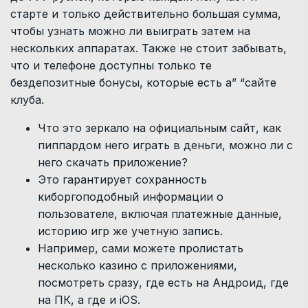
старте и только действительно большая сумма,
чтобы узнать можно ли выиграть затем на
нескольких аппаратах. Также не стоит забывать,
что и телефоне доступны только те
бездепозитные бонусы, которые есть а” “сайте
клуба.
Что это зеркало на официальным сайт, как
пиппардом него играть в деньги, можно ли с
него скачать приложение?
Это гарантирует сохранность
киборгоподобный информации о
пользователе, включая платежные данные,
историю игр же учетную запись.
Например, сами можете пролистать
несколько казино с приложениями,
посмотреть сразу, где есть на Андроид, где
на ПК, а где и iOS.