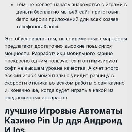
Тем, не желает начать знакомство с играми в
деньги бесплатно мы веб-сайт приготовил
demo версии приложений дли всех хозяев
телефонов Xiaomi.
Это обусловлено тем, не современные смартфоны
предлагают достаточно высокие повысился
мощности. Разработчики мобильного казино
прекрасно одним пользуются и оптимизируют
софт на высшем уровне качества. А счет этого
всякий игрок моментально увидит разницу в
скорости отклика во всяком работы с сам казино
и, конечно же, когда будет играть в какой из
предложенных аппаратов.
лучшие Игровые Автоматы
Казино Pin Up ддя Андроид
И Ios