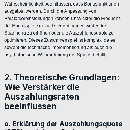
Wahrscheinlichkeit beeinflussen, dass Bonusfunktionen
ausgelöst werden. Durch die Anpassung von
Verstärkereinstellungen können Entwickler die Frequenz
der Bonusspiele gezielt steuern, um entweder die
Spannung zu erhöhen oder die Auszahlungsquote zu
optimieren. Dieses Zusammenspiel ist komplex, da es
sowohl die technische Implementierung als auch die
psychologische Wahrnehmung der Spieler betrifft.
2. Theoretische Grundlagen:
Wie Verstärker die
Auszahlungsraten
beeinflussen
a. Erklärung der Auszahlungsquote