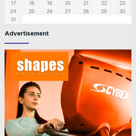
17
18
19
20
21
22
23
24
25
26
27
28
29
30
31
Advertisement