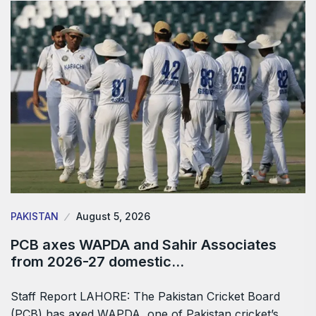
PAKISTAN
August 5, 2026
PCB axes WAPDA and Sahir Associates
from 2026-27 domestic…
Staff Report LAHORE: The Pakistan Cricket Board
(PCB) has axed WAPDA, one of Pakistan cricket’s