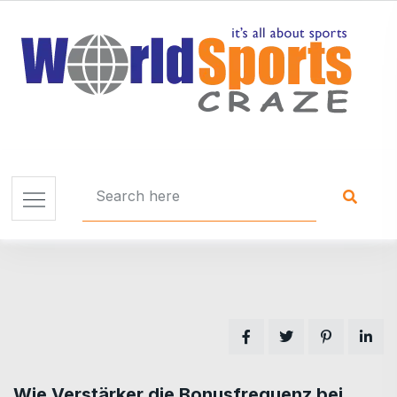
Wie Verstärker die Bonusfrequenz bei