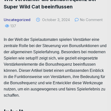
Super Wild Cat beeinflussen
Uncategorized
October 3, 2024
No Comment
137
In der Welt der Spielautomaten spielen Verstärker eine
zentrale Rolle bei der Steuerung von Bonusfunktionen und
der allgemeinen Spielerfahrung. Besonders bei modernen
Spielen wie
setup!!!
zeigt sich, wie gezielt eingesetzte
Verstärkerelemente die Bonusfrequenz beeinflussen
können. Dieser Artikel bietet einen umfassenden Einblick
in die Funktionsweise von Verstärkern, ihre Bedeutung für
die Bonusfrequenz und wie Entwickler diese Werkzeuge
nutzen, um ein ausgewogenes und faires Spielerlebnis zu
schaffen.