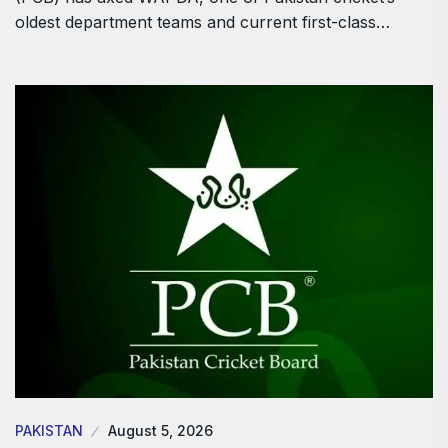
oldest department teams and current first-class…
PAKISTAN
August 5, 2026