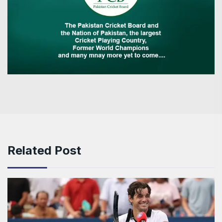
Related Post