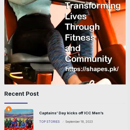
Recent Post
Captains’ Day kicks off ICC Men’s
TOP STORIES
September 18, 2023