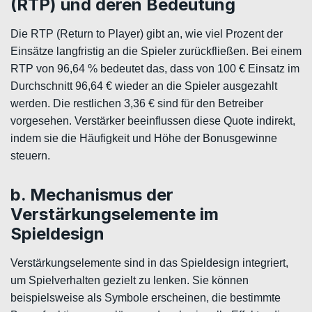
(RTP) und deren Bedeutung
Die RTP (Return to Player) gibt an, wie viel Prozent der
Einsätze langfristig an die Spieler zurückfließen. Bei einem
RTP von 96,64 % bedeutet das, dass von 100 € Einsatz im
Durchschnitt 96,64 € wieder an die Spieler ausgezahlt
werden. Die restlichen 3,36 € sind für den Betreiber
vorgesehen. Verstärker beeinflussen diese Quote indirekt,
indem sie die Häufigkeit und Höhe der Bonusgewinne
steuern.
b. Mechanismus der
Verstärkungselemente im
Spieldesign
Verstärkungselemente sind in das Spieldesign integriert,
um Spielverhalten gezielt zu lenken. Sie können
beispielsweise als Symbole erscheinen, die bestimmte