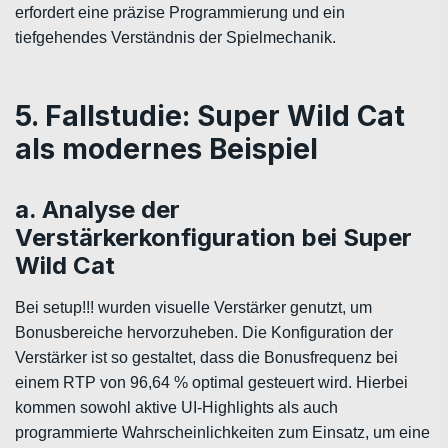
erfordert eine präzise Programmierung und ein
tiefgehendes Verständnis der Spielmechanik.
5. Fallstudie: Super Wild Cat
als modernes Beispiel
a. Analyse der
Verstärkerkonfiguration bei Super
Wild Cat
Bei setup!!! wurden visuelle Verstärker genutzt, um
Bonusbereiche hervorzuheben. Die Konfiguration der
Verstärker ist so gestaltet, dass die Bonusfrequenz bei
einem RTP von 96,64 % optimal gesteuert wird. Hierbei
kommen sowohl aktive UI-Highlights als auch
programmierte Wahrscheinlichkeiten zum Einsatz, um eine