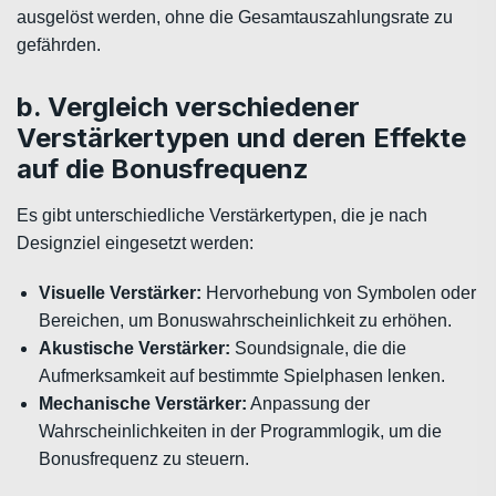
ausgelöst werden, ohne die Gesamtauszahlungsrate zu
gefährden.
b. Vergleich verschiedener
Verstärkertypen und deren Effekte
auf die Bonusfrequenz
Es gibt unterschiedliche Verstärkertypen, die je nach
Designziel eingesetzt werden:
Visuelle Verstärker:
Hervorhebung von Symbolen oder
Bereichen, um Bonuswahrscheinlichkeit zu erhöhen.
Akustische Verstärker:
Soundsignale, die die
Aufmerksamkeit auf bestimmte Spielphasen lenken.
Mechanische Verstärker:
Anpassung der
Wahrscheinlichkeiten in der Programmlogik, um die
Bonusfrequenz zu steuern.