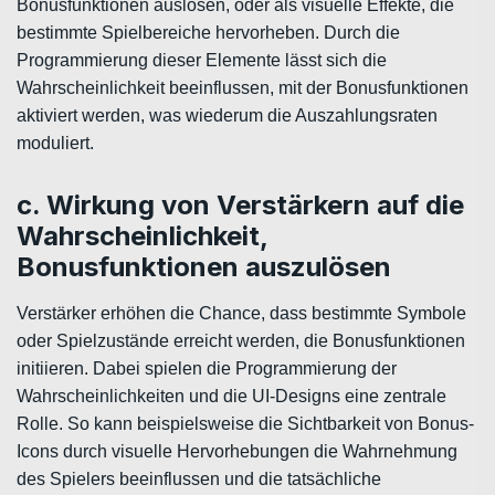
Bonusfunktionen auslösen, oder als visuelle Effekte, die
bestimmte Spielbereiche hervorheben. Durch die
Programmierung dieser Elemente lässt sich die
Wahrscheinlichkeit beeinflussen, mit der Bonusfunktionen
aktiviert werden, was wiederum die Auszahlungsraten
moduliert.
c. Wirkung von Verstärkern auf die
Wahrscheinlichkeit,
Bonusfunktionen auszulösen
Verstärker erhöhen die Chance, dass bestimmte Symbole
oder Spielzustände erreicht werden, die Bonusfunktionen
initiieren. Dabei spielen die Programmierung der
Wahrscheinlichkeiten und die UI-Designs eine zentrale
Rolle. So kann beispielsweise die Sichtbarkeit von Bonus-
Icons durch visuelle Hervorhebungen die Wahrnehmung
des Spielers beeinflussen und die tatsächliche